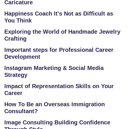
Caricature
Happiness Coach It's Not as Difficult as
You Think
S
Exploring the World of Handmade Jewelry
C
Crafting
H
Important steps for Professional Career
O
Development
O
Instagram Marketing & Social Media
L
Strategy
C
Impact of Representation Skills on Your
O
Career
LL
How To Be an Overseas Immigration
E
Consultant?
G
E
Image Consulting Building Confidence
C