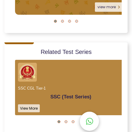
view more
Related Test Series
SSC CGL Tier-1
SSC (Test Series)
View More