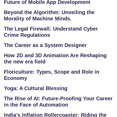
Future of Mobile App Development
U
R
Beyond the Algorithm: Unveiling the
S
Morality of Machine Minds.
E
The Legal Firewall: Understand Cyber
S
Crime Regulations
F
The Career as a System Designer
O
How 2D and 3D Animation Are Reshaping
L
the new era field
K
L
Floriculture: Types, Scope and Role in
O
Economy
R
Yoga: A Cultural Blessing
E
P
The Rise of AI: Future-Proofing Your Career
in the Face of Automation
R
O
India's Inflation Rollercoaster: Riding the