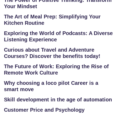
The Power of Positive Thinking: Transform
O
Your Mindset
U
The Art of Meal Prep: Simplifying Your
R
Kitchen Routine
S
E
Exploring the World of Podcasts: A Diverse
S
Listening Experience
Curious about Travel and Adventure
IN
Courses? Discover the benefits today!
D
U
The Future of Work: Exploring the Rise of
Remote Work Culture
S
T
Why choosing a loco pilot Career is a
RI
smart move
A
Skill development in the age of automation
L
C
Customer Price and Psychology
O