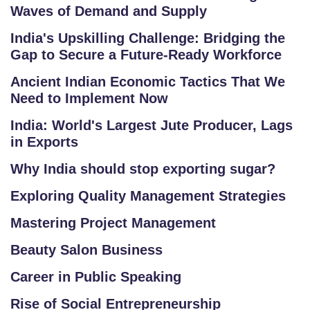
G
Waves of Demand and Supply
R
India's Upskilling Challenge: Bridging the
A
Gap to Secure a Future-Ready Workforce
M
S
Ancient Indian Economic Tactics That We
Need to Implement Now
T
India: World's Largest Jute Producer, Lags
E
in Exports
S
T
Why India should stop exporting sugar?
S
Exploring Quality Management Strategies
E
RI
Mastering Project Management
E
Beauty Salon Business
S
Career in Public Speaking
G
Rise of Social Entrepreneurship
A