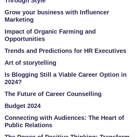
Through Style
O
Grow your business with Influencer
U
Marketing
R
S
Impact of Organic Farming and
Opportunities
E
S
Trends and Predictions for HR Executives
Art of storytelling
C
O
Is Blogging Still a Viable Career Option in
M
2024?
P
The Future of Career Counselling
E
TI
Budget 2024
TI
Connecting with Audiences: The Heart of
V
Public Relations
E
C