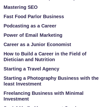
LL
Mastering SEO
E
Fast Food Parlor Business
R
Y
Podcasting as a Career
Power of Email Marketing
B
L
Career as a Junior Economist
O
How to Build a Career in the Field of
G
Dietician and Nutrition
F
Starting a Travel Agency
A
Starting a Photography Business with the
Q
least Investment
'S
Freelancing Business with Minimal
Investment
SI
T