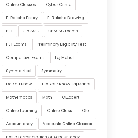
Online Classes
Cyber Crime
E-Raksha Essay
E-Raksha Drawing
PET
UPSSSC
UPSSSC Exams
PET Exams
Preliminary Eligibility Test
Competitive Exams
Taj Mahal
Symmetrical
Symmetry
Do You Know
Did Your Know Taj Mahal
Mathematics
Math
OLExpert
Online Learning
Online Class
Ole
Accountancy
Accounts Online Classes
Basic Terminologies Of Accountancy