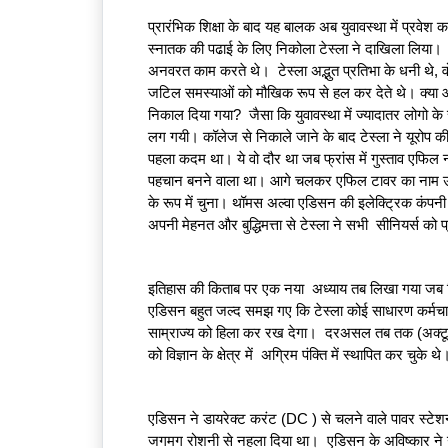
प्रारंभिक शिक्षा के बाद यह बालक अब युवावस्था में प्रव
स्नातक की पढाई के लिए निकोला टेस्ला ने दाखिला लिया।  कह
अनवरत काम करते थे।  टेस्ला अद्भुत प्रतिभा के धनी थे,
जटिल समस्याओं को मौखिक रूप से हल कर देते थे। क्या आप
निकाल दिया गया?  जैसा कि युवावस्था में ज्यादातर लोगो के सा
लग गयी। कॉलेज से निकाले जाने के बाद टेस्ला ने यूरो
पहला कदम था। ये वो दौर था जब फ्रांस में गुस्ताव एफिल 
पहचान बनने वाला था। आगे चलकर एफिल टावर का नाम उन्ह
के रूप में चुना। थॉमस अल्वा एडिसन की इलेक्ट्रिक कंपनी 
अपनी मेहनत और बुद्धिमत्ता से टेस्ला ने सभी  सीनियर्स को
इतिहास की किताब पर एक नया  अध्याय तब लिखा गया जब
एडिसन बहुत जल्द समझ गए कि टेस्ला कोई साधारण कर्मचारी न
साम्राज्य को हिला कर रख देगा।  दरअसल तब तक (अक्टू
को विज्ञान के क्षेत्र में  अग्रिम पंक्ति में स्थापित कर चुके थे
एडिसन ने डायरेक्ट करंट (DC ) से चलने वाले पावर स्टेशन्
जगमग रोशनी से नहला दिया था।  एडिसन के अविष्कार ने उन्ह