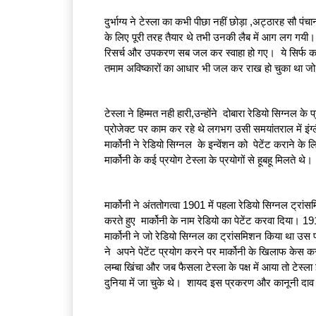
A
Q
दुर्भाग्य ने टेस्ला का कभी पीछा नहीं छोड़ा ,अट्ठारह सौ पंचा
'S
के लिए पूरी तरह तैयार थे तभी उनकी लैब में आग लग गयी।  
रिसर्च और उपकरण सब जल कर स्वाहा हो गए।  ये सिर्फ का
तमाम अविष्कारों का आधार भी जल कर राख हो चुका था जो
SI
T
E
टेस्ला ने हिम्मत नही हारी,उन्होंने  दोबारा रेडियो सिग्नल 
M
प्रोजेक्ट पर काम कर रहे थे लगभग उसी समयांतराल में इंग्लै
A
मार्कोनी ने रेडियो सिग्नल  के इन्वेंशन को  पेटेंट कराने क
मार्कोनी के कई प्रयोग टेस्ला के प्रयोगों से हूबहू मिलते थे। 
P
R
मार्कोनी ने अंततोगत्वा 1901 में पहला रेडियो सिग्नल ट्र
E
करते हुए  मार्कोनी के नाम रेडियो का पेटेंट करवा दिया। 
G
मार्कोनी ने जो रेडियो सिग्नल का ट्रांसमिशन किया था उस प्
ने  अपने पेटेंट प्रयोग करने पर मार्कोनी के खिलाफ केस कर 
IS
लम्बा खिंचा और जब फैसला टेस्ला के पक्ष में आया तो टेस्ल
T
दुनिया में जा चुके थे।  शायद इस प्रकरण और कानूनी दाव पें
E
R