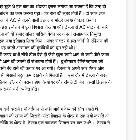
हो चुके थे इस बात का अंदाजा इससे लगाया जा सकता हैं कि उन्हे दो 
 खोदने का काम करना पड़ा। हर रात की सुबह होती हैं। दो साल तक 
टेस्ला ने AC से चलने वाली इंडक्शन मोटर का अविष्कार किया। 
 के इस इन्वेशन में पूरा विश्वास दिखाया और टेस्ला से AC मोटर के सारे 
टेस्ला को दो हजार डॉलर मासिक वेतन पर अपना सलाहकार नियुक्त 
एक नया इतिहास लिख दिया। पावर सेक्टर में इस जोड़ी ने एडिसन की 
में यह जोड़ी आसमान की बुलंदियों को चूम रही थी।  
कभी ऊपर कभी नीचे ठीक वैसे ही जैसे झूला कभी आगे तो कभी पीछे जाता 
आने की उतनी ही संभावना होती हैं।  दुर्भाग्यवश वेस्टिंगहाउस की 
ी बंद होने की कगार पर आ गयी। टेस्ला ने अपने सारे शेयर और 
ऐसी मिसालें बहुत कम देखने को मिलती हैं।  उस दौर में टेस्ला ने बारह  
ियन डॉलर के बराबर होगा के शेयर और रॉयलिटी बिना किसी झिझक के 
 सबसे धनी व्यक्ति होते। 
म दर्ज कराये। वो वर्तमान से कही आगे भविष्य की सोच रखते थे।  
ाइन की खोज की जिससे ऑटोमोबाइल के क्षेत्र में एक नयी क्रांति आ  
 के क्षेत्र में  टेस्ला एक चमकता सितारा बन कर उभरे।  टेस्ला ने 