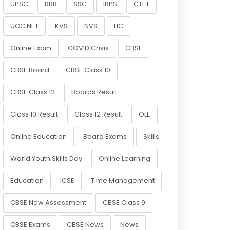
UPSC
RRB
SSC
IBPS
CTET
UGC NET
KVS
NVS
LIC
Online Exam
COVID Crisis
CBSE
CBSE Board
CBSE Class 10
CBSE Class 12
Boards Result
Class 10 Result
Class 12 Result
OLE
Online Education
Board Exams
Skills
World Youth Skills Day
Online Learning
Education
ICSE
Time Management
CBSE New Assessment
CBSE Class 9
CBSE Exams
CBSE News
News