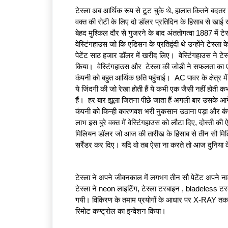
RI
टेस्ला अब आर्थिक रूप से टूट चुके थे, हालात कितने बदतर 
E
वक्त की रोटी के लिए दो डॉलर प्रतिदिन के हिसाब से खाई
S
बेहद मुश्किल दौर से गुजरने के बाद अंततोगत्वा 1887 में 
वेस्टिंगहाउस जो कि एडिसन के प्रतिद्वंदी थे उन्होंने टेस्ला
G
पेटेंट साठ हजार डॉलर में खरीद लिए।  वेस्टिंगहाउस ने 
A
किया।  वेस्टिंगहाउस और  टेस्ला की जोड़ी ने सफलता का 
कंपनी को बहुत आर्थिक छति पहुंचाई।  AC पावर के क्षेत्र 
LL
ये जिंदगी की जो रेखा होती हैं ये कभी एक जैसी नहीं होती 
E
हैं।  हर बार झूला जितना पीछे जाता हैं अगली बार उसके आगे 
R
कंपनी को किन्ही कारणवश भरी नुकसान उठाना पड़ा और कंपन
Y
लाभ इस बुरे वक्त में वेस्टिंगहाउस को लौटा दिए, दोस्ती की 
मिलियन डॉलर जो आज की तारीख के हिसाब से तीन सौ मिल
सर्रेंडर कर दिए। यदि वो तब ऐसा ना करते तो आज दुनिया के
B
L
O
टेस्ला ने अपने जीवनकाल में लगभग तीन सौ पेटेंट अपने ना
G
टेस्ला ने neon लाइटिंग, टेस्ला टरबाइन , bladeless टरब
गयी। विकिरण के तमाम प्रयोगों के आधार पर X-RAY तकनीकि
रिमोट कण्ट्रोल का इन्वेशन किया।  
F