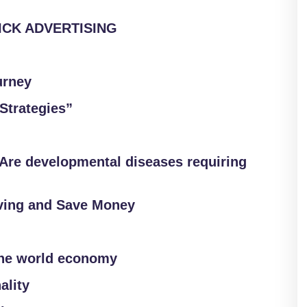
LICK ADVERTISING
urney
Strategies”
Are developmental diseases requiring
ving and Save Money
the world economy
ality