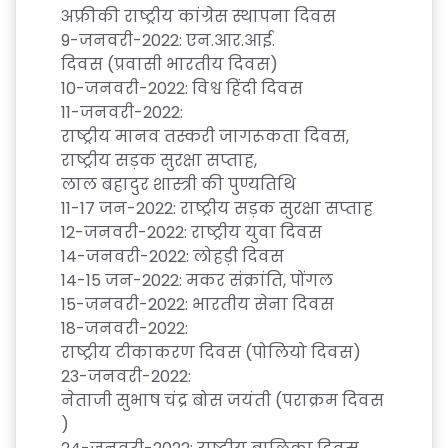
अफ्रीकी
राष्ट्रीय
कांग्रेस
स्थापना
दिवस
9-
जनवरी
-2022:
एन
.
आर
.
आई
.
दिवस
(
प्रवासी
भारतीय
दिवस
)
10-
जनवरी
-2022:
विश्व
हिंदी
दिवस
11-
जनवरी
-2022:
राष्ट्रीय
मानव
तस्करी
जागरूकता
दिवस
,
राष्ट्रीय
सड़क
सुरक्षा
सप्ताह
,
लाल
बहादुर
शास्त्री
की
पुण्यतिथि
11-17
जन
-2022:
राष्ट्रीय
सड़क
सुरक्षा
सप्ताह
12-
जनवरी
-2022:
राष्ट्रीय
युवा
दिवस
14-
जनवरी
-2022:
लोहड़ी
दिवस
14-15
जन
-2022:
मकर
संक्रांति
,
पोंगल
15-
जनवरी
-2022:
भारतीय
सेना
दिवस
18-
जनवरी
-2022:
राष्ट्रीय
टीकाकरण
दिवस
(
पोलियो
दिवस
)
23-
जनवरी
-2022:
नेताजी
सुभाष
चंद्र
बोस
जयंती
(
पराक्रम
दिवस
)