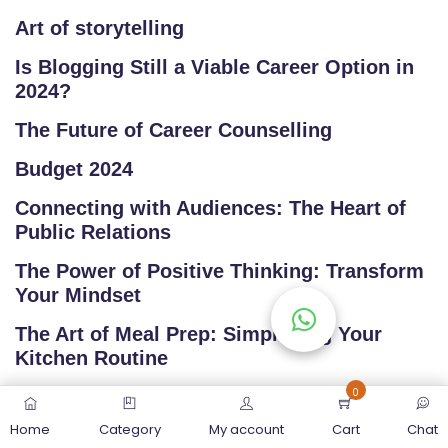
Art of storytelling
Is Blogging Still a Viable Career Option in
2024?
The Future of Career Counselling
Budget 2024
Connecting with Audiences: The Heart of
Public Relations
The Power of Positive Thinking: Transform
Your Mindset
The Art of Meal Prep: Simplifying Your
Kitchen Routine
0
Exploring the World of Podcasts: A Diverse
Listening Experience
Home
Category
My account
Cart
Chat