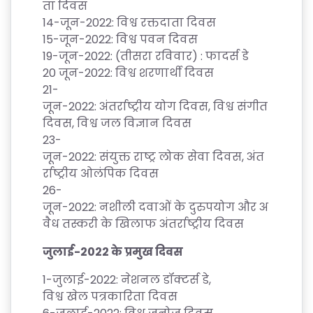
S
ता
दिवस
14-
जून
-2022:
विश्व
रक्तदाता
दिवस
T
15-
जून
-2022:
विश्व
पवन
दिवस
RI
19-
जून
-2022: (
तीसरा
रविवार
) :
फादर्स
डे
A
20
जून
-2022:
विश्व
शरणार्थी
दिवस
L
21-
C
जून
-2022:
अंतर्राष्ट्रीय
योग
दिवस
,
विश्व
संगीत
O
दिवस
,
विश्व
जल
विज्ञान
दिवस
U
23-
R
जून
-2022:
संयुक्त
राष्ट्र
लोक
सेवा
दिवस
,
अंत
S
र्राष्ट्रीय
ओलंपिक
दिवस
E
26-
S
जून
-2022:
नशीली
दवाओं
के
दुरुपयोग
और
अ
वैध
तस्करी
के
खिलाफ
अंतर्राष्ट्रीय दिवस
F
जुलाई
-2022
के
प्रमुख
दिवस
O
L
1-
जुलाई
-2022:
नेशनल
डॉक्टर्स
डे
,
K
विश्व
खेल
पत्रकारिता
दिवस