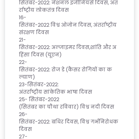
सितंबर
-2022:
नेशनल
इंजीनियर्स
दिवस
,
अंत
F
र्राष्ट्रीय
लोकतंत्र
दिवस
A
16-
Q
सितंबर
-2022
विश्व
ओजोन
दिवस
,
अंतर्राष्ट्रीय
'S
संरक्षण
दिवस
21-
SI
सितंबर
-2022:
अल्जाइमर
दिवस
,
शांति
और
अ
T
हिंसा
दिवस
(
यूएन
)
E
22-
M
सितंबर
-2022:
रोज
डे
(
कैंसर
रोगियों
का
क
ल्याण
)
A
23-
सितंबर
-2022:
P
अंतर्राष्ट्रीय
सांकेतिक
भाषा
दिवस
25-
सितंबर
-2022
R
(
सितंबर
का
चौथा
रविवार
)
विश्व
नदी दिवस
E
26-
G
सितंबर
-2022:
बधिर
दिवस
,
विश्व
गर्भनिरोधक
IS
दिवस
T
27-