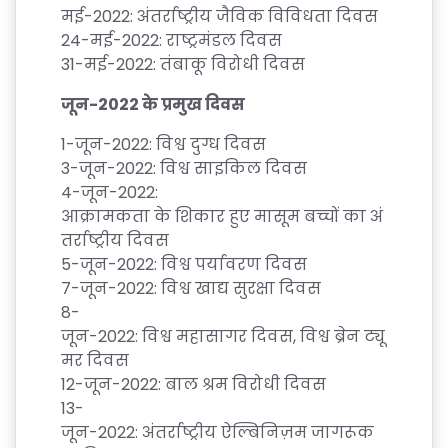
P
मई
-2022:
अंतर्राष्ट्रीय
जैविक
विविधता
दिवस
E
24-
मई
-2022:
राष्ट्रमंडल
दिवस
31-
मई
-2022:
तंबाकू
विरोधी
दिवस
TI
TI
जून
-2022
के
प्रमुख
दिवस
V
E
1-
जून
-2022:
विश्व
दुग्ध
दिवस
3-
जून
-2022:
विश्व
साइकिल
दिवस
C
4-
जून
-2022:
O
आक्रामकता
के
शिकार
हुए
मासूम
बच्चों
का
अं
U
तर्राष्ट्रीय
दिवस
R
5-
जून
-2022:
विश्व
पर्यावरण
दिवस
S
7-
जून
-2022:
विश्व
खाद्य
सुरक्षा
दिवस
E
8-
S
जून
-2022:
विश्व
महासागर
दिवस
,
विश्व
ब्रेन
ट्यू
मर
दिवस
IN
12-
जून
-2022:
बाल
श्रम
विरोधी
दिवस
D
13-
U
जून
-2022:
अंतर्राष्ट्रीय
ऐल्बिनिज़म
जागरूक